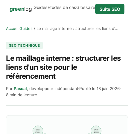
Guides
Études de cas
Glossaire
green
log
Suite SEO
Accueil
Guides
Le maillage interne : structurer les liens d'...
SEO TECHNIQUE
Le maillage interne : structurer les
liens d'un site pour le
référencement
Par
Pascal
, développeur indépendant
Publié le
18 juin 2026
8 min de lecture
article
article
grappe
grappe