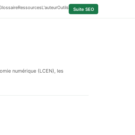
Glossaire
Ressources
L'auteur
Outils
Suite SEO
nomie numérique (LCEN), les