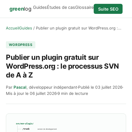
Guides
Études de cas
Glossaire
green
log
Suite SEO
Accueil
Guides
Publier un plugin gratuit sur WordPress.org :...
WORDPRESS
Publier un plugin gratuit sur
WordPress.org : le processus SVN
de A à Z
Par
Pascal
, développeur indépendant
Publié le
03 juillet 2026
Mis à jour le
06 juillet 2026
9 min de lecture
svn/mon-plugin/
/trunk
version de développement