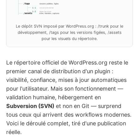
/tags
versions publiées, figées
1.1
version précédente
1.2
Stable Tag actuel
/assets
icône, bannière, captures
Le dépôt SVN imposé par WordPress.org : /trunk pour le
développement, /tags pour les versions figées, /assets
pour les visuels du répertoire.
Le répertoire officiel de WordPress.org reste le
premier canal de distribution d'un plugin :
visibilité, confiance, mises à jour automatiques
pour l'utilisateur. Mais son fonctionnement —
validation humaine, hébergement en
Subversion (SVN)
et non en Git — surprend
tous ceux qui arrivent des workflows modernes.
Voici le déroulé complet, tiré d'une publication
réelle.